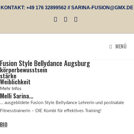
Zum
KONTAKT: +49 176 32899562 // SARINA-FUSION@GMX.DE
Inhalt
springen
MENÜ
Fusion Style Bellydance Augsburg
körperbewusstsein
stärke
Weiblichkeit
Mehr Infos
Melli Sarina...
… ausgebildete Fusion Style Bellydance Lehrerin und postnatale
Fitnesstrainerin – DIE Kombi für effektives Training!
BIO