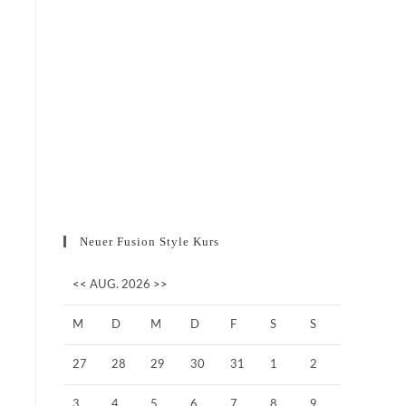
Neuer Fusion Style Kurs
<<
AUG. 2026
>>
M
D
M
D
F
S
S
27
28
29
30
31
1
2
3
4
5
6
7
8
9