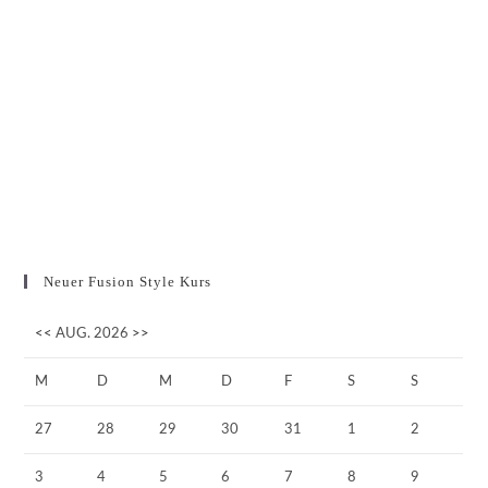
Neuer Fusion Style Kurs
<<
AUG. 2026
>>
M
D
M
D
F
S
S
27
28
29
30
31
1
2
3
4
5
6
7
8
9