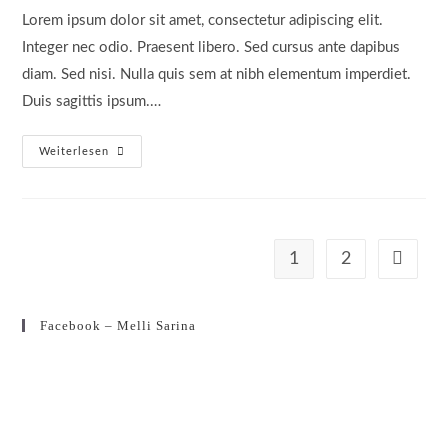
Lorem ipsum dolor sit amet, consectetur adipiscing elit.
Integer nec odio. Praesent libero. Sed cursus ante dapibus
diam. Sed nisi. Nulla quis sem at nibh elementum imperdiet.
Duis sagittis ipsum.…
Duis
Weiterlesen
Sagitis
Ipsum
Prasent
1
2
Gehe zur
Facebook – Melli Sarina