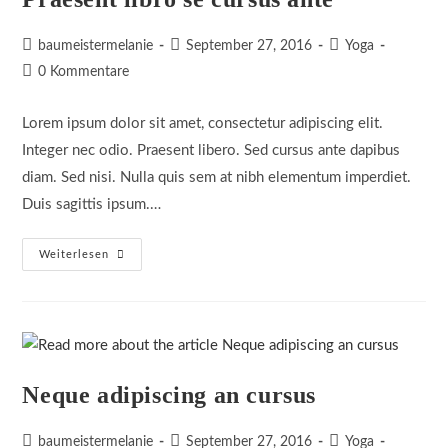
Beitrags-
Beitrag
Beitrags-
baumeistermelanie
September 27, 2016
Yoga
Autor:
veröffentlicht:
Kategorie:
Beitrags-
0 Kommentare
Kommentare:
Lorem ipsum dolor sit amet, consectetur adipiscing elit.
Integer nec odio. Praesent libero. Sed cursus ante dapibus
diam. Sed nisi. Nulla quis sem at nibh elementum imperdiet.
Duis sagittis ipsum.…
Praesent
Weiterlesen
Libro
Se
Cursus
Ante
Neque adipiscing an cursus
Beitrags-
Beitrag
Beitrags-
baumeistermelanie
September 27, 2016
Yoga